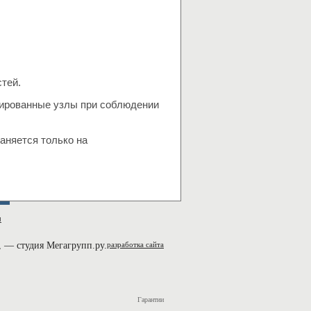
тей.
нтированные узлы при соблюдении
аняется только на
м
,
— студия Мегагрупп.ру.
разработка сайта
Гарантии